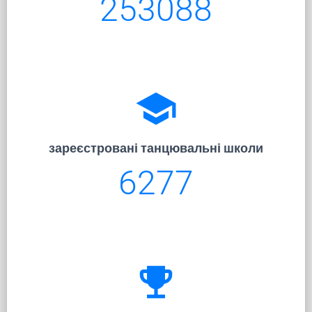
253088
school
зареєстровані танцювальні школи
6277
emoji_events