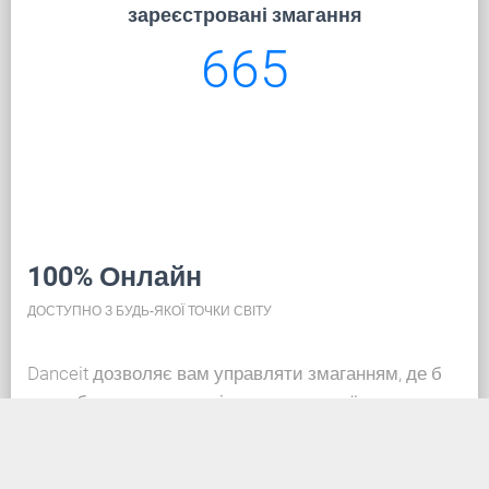
зареєстровані змагання
665
100% Онлайн
ДОСТУПНО З БУДЬ-ЯКОЇ ТОЧКИ СВІТУ
Danceit дозволяє вам управляти змаганням, де б
ви не були, а реєстрація танцювальної школи така
ж проста, як створення облікового запису в
соціальних мережах. Завдяки базі даних у хмарі,
вся інформація завжди актуальна, тож кожен може