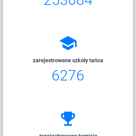
school
zarejestrowane szkoły tańca
6276
emoji_events
zarejestrowane turnieje