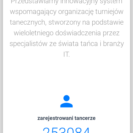
Przedstawiamy innowacyjny system
wspomagający organizację turniejów
tanecznych, stworzony na podstawie
wieloletniego doświadczenia przez
specjalistów ze świata tańca i branży
IT.
person
zarejestrowani tancerze
253084