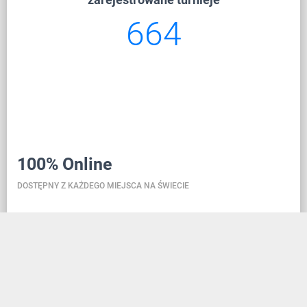
664
100% Online
DOSTĘPNY Z KAŻDEGO MIEJSCA NA ŚWIECIE
Danceit pozwoli ci zarządzać turniejem gdziekolwiek
jesteś, a rejestracja szkoły tańca jest tak prosta, jak
założenie konta w serwisie społecznościowym.
Dzięki bazie danych znajdującej się w chmurze,
wszystkie informacje zawsze są aktualne, przez co w