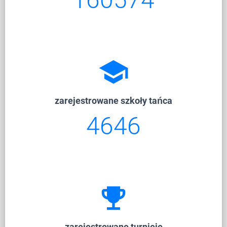
school
zarejestrowane szkoły tańca
6277
emoji_events
zarejestrowane turnieje