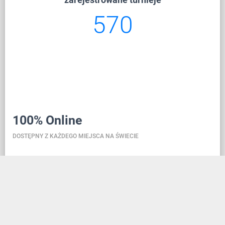
665
100% Online
DOSTĘPNY Z KAŻDEGO MIEJSCA NA ŚWIECIE
Danceit pozwoli ci zarządzać turniejem gdziekolwiek
jesteś, a rejestracja szkoły tańca jest tak prosta, jak
założenie konta w serwisie społecznościowym.
Dzięki bazie danych znajdującej się w chmurze,
wszystkie informacje zawsze są aktualne, przez co w