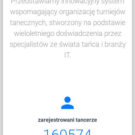
Przedstawiamy innowacyjny system
wspomagający organizację turniejów
tanecznych, stworzony na podstawie
wieloletniego doświadczenia przez
specjalistów ze świata tańca i branży
IT.
person
zarejestrowani tancerze
200208