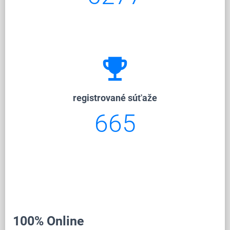
emoji_events
registrované súťaže
665
100% Online