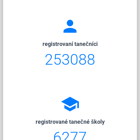
person
registrovaní tanečníci
253088
school
registrované tanečné školy
6277