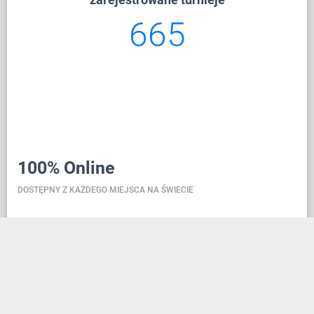
665
100% Online
DOSTĘPNY Z KAŻDEGO MIEJSCA NA ŚWIECIE
Danceit pozwoli ci zarządzać turniejem gdziekolwiek
jesteś, a rejestracja szkoły tańca jest tak prosta, jak
założenie konta w serwisie społecznościowym.
Dzięki bazie danych znajdującej się w chmurze,
wszystkie informacje zawsze są aktualne, przez co w