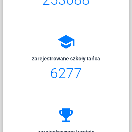
school
zarejestrowane szkoły tańca
6277
emoji_events
zarejestrowane turnieje