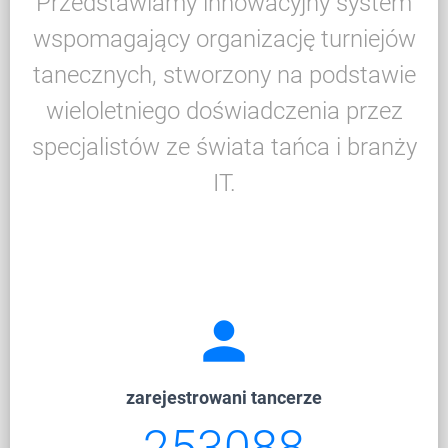
Przedstawiamy innowacyjny system
wspomagający organizację turniejów
tanecznych, stworzony na podstawie
wieloletniego doświadczenia przez
specjalistów ze świata tańca i branży
IT.
person
zarejestrowani tancerze
253088