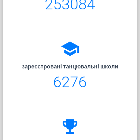
253084
school
зареєстровані танцювальні школи
6276
emoji_events