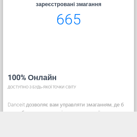
зареєстровані змагання
665
100% Онлайн
ДОСТУПНО З БУДЬ-ЯКОЇ ТОЧКИ СВІТУ
Danceit дозволяє вам управляти змаганням, де б
ви не були, а реєстрація танцювальної школи така
ж проста, як створення облікового запису в
соціальних мережах. Завдяки базі даних у хмарі,
вся інформація завжди актуальна, тож кожен може