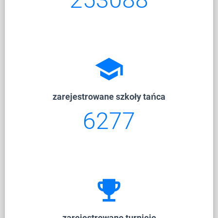
school
zarejestrowane szkoły tańca
6277
emoji_events
zarejestrowane turnieje