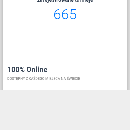
665
100% Online
DOSTĘPNY Z KAŻDEGO MIEJSCA NA ŚWIECIE
Danceit pozwoli ci zarządzać turniejem gdziekolwiek
jesteś, a rejestracja szkoły tańca jest tak prosta, jak
założenie konta w serwisie społecznościowym.
Dzięki bazie danych znajdującej się w chmurze,
wszystkie informacje zawsze są aktualne, przez co w