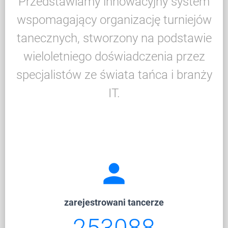
Przedstawiamy innowacyjny system
wspomagający organizację turniejów
tanecznych, stworzony na podstawie
wieloletniego doświadczenia przez
specjalistów ze świata tańca i branży
IT.
person
zarejestrowani tancerze
253088