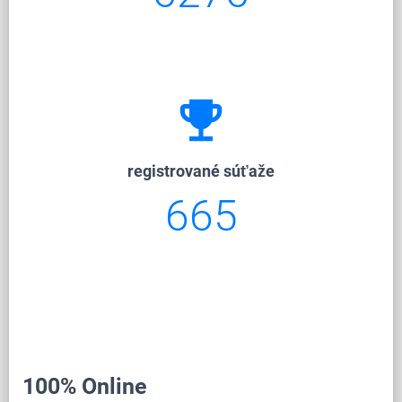
emoji_events
registrované súťaže
665
100% Online