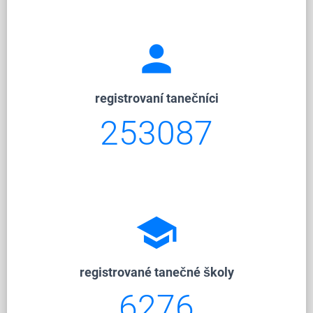
person
registrovaní tanečníci
253087
school
registrované tanečné školy
6276