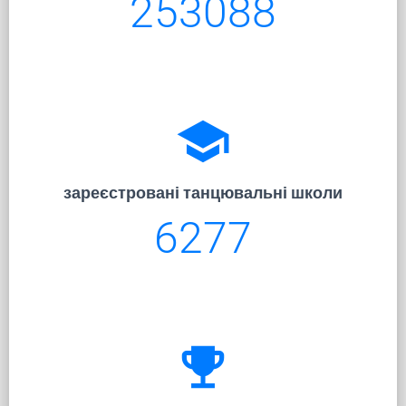
253088
school
зареєстровані танцювальні школи
6277
emoji_events