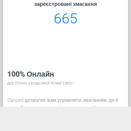
зареєстровані змагання
665
100% Онлайн
ДОСТУПНО З БУДЬ-ЯКОЇ ТОЧКИ СВІТУ
Danceit дозволяє вам управляти змаганням, де б
ви не були, а реєстрація танцювальної школи така
ж проста, як створення облікового запису в
соціальних мережах. Завдяки базі даних у хмарі,
вся інформація завжди актуальна, тож кожен може