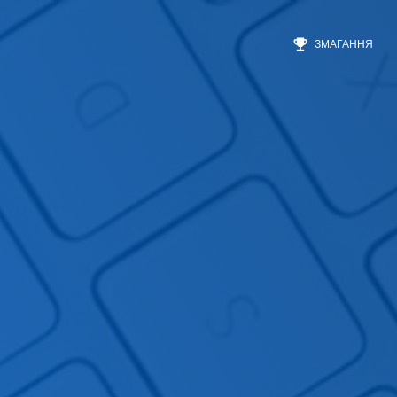
emoji_events
ЗМАГАННЯ