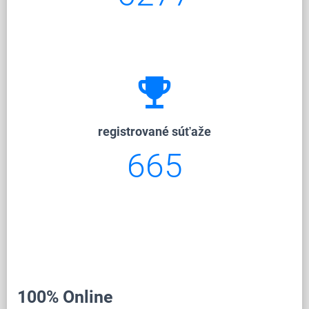
emoji_events
registrované súťaže
665
100% Online