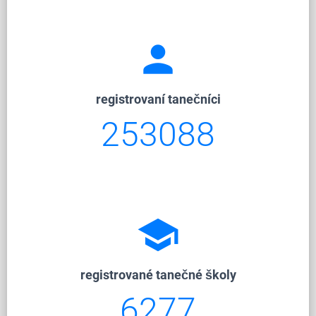
person
registrovaní tanečníci
253088
school
registrované tanečné školy
6277